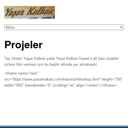
Projeler
Taş Ustası Yaşar Kalkan yada Yaşar Kalkan İnşaat’a ait bazı projeler
sizlere fikir vermesi için bu başlık altında yer almaktadır.
<iframe name=”test”
src=”https://www.yasarkalkan.com/klasor/pr/desktop.html” height=”700″
width=”950″ frameborder=”0″ scrolling=”no” align=”center”></iframe>