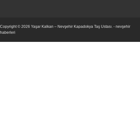
Copyright © 2026
Yaşar Kalkan – Nevşehir Kapadokya Taş Ustası
. -
nevşehir
haberleri